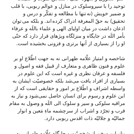
توحيد را با سیروسلوک در منازل و عوالم ربوبى، با قلب
و ضمير خويش (نه تنها با مطالعه و تفكّر و درس و
تحقيق) به حقّ المعرفة ادراک كرده اند. و بلكه می توان
اذعان داشت در ميان اولياى الهى و علماء باللَه و عرفاء
بأمر اللَه در جايگاه و منزلگاه ويژه‏اى قرار دارد كه حتّى
او را از بسيارى از آنها برترى و فزونى بخشيده است.
شاخصه و امتياز علّامه طهرانى نه به جهت اطّلاع او بر
علوم و فنون ظاهرى و متعارف از قبيل فقه و اصول و
فلسفه و عرفان نظرى و غيره است كه اين علوم در
بسيارى از افراد يافت می‌‏شد بلکه خصوصيّت ايشان به
واسطه اشراف و اطّلاع بر امور و حقايقى است كه از
اين علوم و رسوم براى انسان حاصل نمی‌‏شود و نياز به
مراقبه سلوكى و سير و سلوک الى اللَه و وصول به مقام
قرب و تجرّد و اشراب از سرچشمه ماءِ مَعين و انوار
جماليّه و جلاليّه ذات اقدس ربوبى دارد.
بنابراين سخن از شخصيّت و جايگاه علّامه طهرانى به