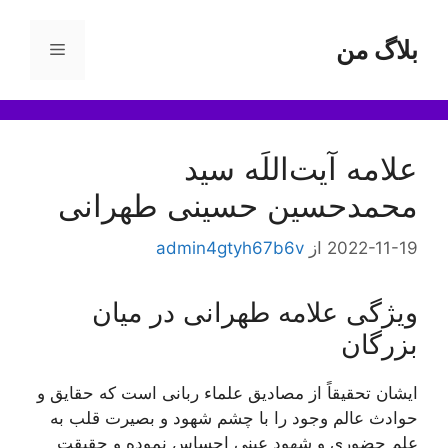
رش
ه
بلاگ من
فهرست
حتوا
علامه آیت‌اللَه سید
محمدحسین حسینی طهرانی
2022-11-19
از
admin4gtyh67b6v
ویژگی علامه طهرانی در میان
بزرگان
ایشان تحقيقاً از مصاديق علماء ربانی است كه حقایق و
حوادث عالم وجود را با چشم شهود و بصيرت قلب به
علم حضورى و شهود عينى احساس نموده و حقيقت