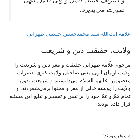
و اشراف استاد کامل و ولی اکمل الهی
صورت می پذیرد.
علامه آیت‌اللَه سید محمدحسین حسینی طهرانی
ولایت، حقیقت دین و شریعت
مرحوم علّامه طهرانى حقيقت و مغز دين و شريعت را
ولايت اولياى الهى يعنى صاحبان ولايت كبرى حضرات
معصومين علیهم السلام می‏‌دانستند و شريعت بدون
ولايت را پوسته خالى از مغز و محتوا برمی‌شمردند. و
تمام همّ و غمّ خود را بر تبيين و تفسير و تبليغ اين مسئله
قرار داده بودند
و می‏فرمودند: