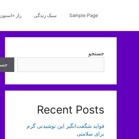
رش
ه
Sample Page
سبک زندگی
راز «استون‌
حتوا
جستجو
جست
Recent Posts
فواید شگفت‌انگیز این نوشیدنی گرم
برای سلامتی