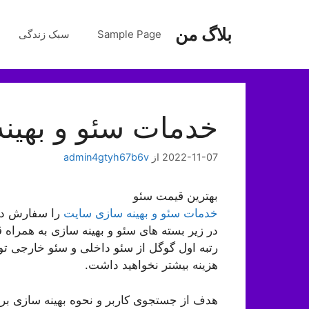
رش
ه
بلاگ من
Sample Page
سبک زندگی
حتوا
خدمات سئو و بهین
2022-11-07
از
admin4gtyh67b6v
بهترین قیمت سئو
خدمات سئو و بهینه سازی سایت
را سفارش ده
در زیر بسته های سئو و بهینه سازی به همراه 
رتبه اول گوگل از سئو داخلی و سئو خارجی توس
هزینه بیشتر نخواهید داشت.
هدف از جستجوی کاربر و نحوه بهینه سازی بر