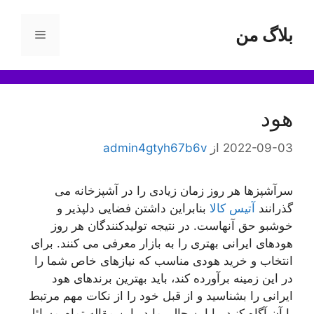
رش
ه
بلاگ من
فهرست
حتوا
هود
2022-09-03
از
admin4gtyh67b6v
سرآشپزها هر روز زمان زیادی را در آشپزخانه می
گذرانند
آتیس کالا
بنابراین داشتن فضایی دلپذیر و
خوشبو حق آنهاست. در نتیجه تولیدکنندگان هر روز
هودهای ایرانی بهتری را به بازار معرفی می کنند. برای
انتخاب و خرید هودی مناسب که نیازهای خاص شما را
در این زمینه برآورده کند، باید بهترین برندهای هود
ایرانی را بشناسید و از قبل خود را از نکات مهم مرتبط
با آن آگاه کنید. با این حال، ما در این مقاله تمام مسائل