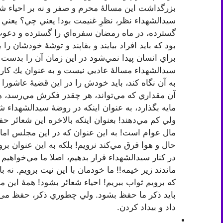
بزرگداشت اين مسالۀ محرم و صفر و نه بر احياء شعا
سيدالشهداء نظر، ‌نظرِ غنيمت بود! يعني چي؟ يعني
گسترده، در ماه رمضان سفره‌اي را گسترده و دعوت
بود كه بايد افراد بيايند و بقاپند و توشۀ خودشان ر
براي انسان پيدا نمي‌شود در اين زمان آن را بدست
سيدالشهداء مسالۀ عادیي نيست و به عنوان يك كار رو
به آن نگاه كند، بايد خودش را در اين قضيۀ عاشورا ب
آن مقداري كه مي‌تواند، هر چقدر فكرش مي‌رسد، هر
مايه بگذارد، به عنوان اينكه در روضۀ سيدالشهداء ش
ولي كم مي‌دهند! بعنوان اينكه بالاخره اين شعائر 
مال عوام است! به اين عنوان كه در اين مجلس ام
حال و هوا فرق مي‌كند نرويم! بلکه به اين عنوان ب
در كنار سيدالشهدا‌ء‌ قرار بدهيم، اصلا ما مي‌خوا
ماندند زير خيمه!! ما خودمان با اين نيت برويم. نه ب
كه برويم ثواب ببريم! احياء شعائر بشود! همۀ این
بايد ذكر ما حفظ بشود. ولي چطوري ذكر، حفظ می شو
داد و بيداد كردن.