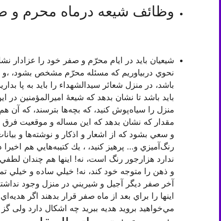
وظائف شيعه درماه محرم و ص
شيعیان بايد در ايام محرّم و صفر خود را عزادار نشا
نحوي دربياوريم كه مسئله محرّم مشخص بشود، ،و ب
باشد، در منزل شعائر سيدالشهداء را بايد به پا بداري
بايد باشد تا نشان بدهد كه شيعۀ اميرالمؤمنين در ا
منزل را سياه‌پوش كنيد، كه بچه‌ها بترسند، که آن 
مقدار كه نشان بدهد كه این مساله و موقعیت فرق م
و سعي بشود كه از اشعار و اذكار و نوشته‌ها و بیان
رنگ‌آميزي و… پرهیز کنید، ، يك كتيبه‌هایي هم اخيرا 
ندارد هزارجور رنگ است، نه! اينها هم چندان لطفي 
و ذهن را متوجه خود كند، نه! خيلي ساده و خيلي تمي
آخر صفر ديگر آجیل و شيريني در منزل وجود نداشته 
اينها را براي بعد از ماه صفر قرار بدهند اگر هديه‌ا
مي‌خواهيد برويد هديه ببريد چه اشكال دارد ولی گز