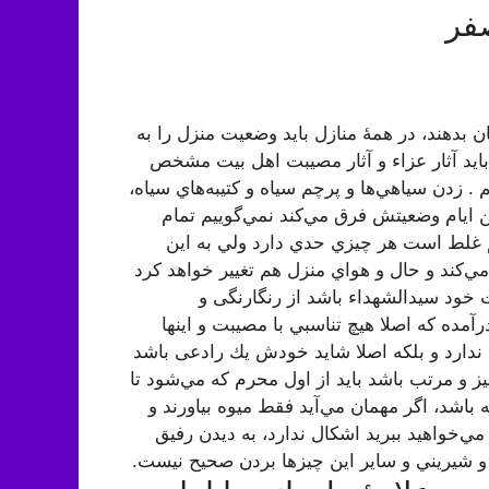
فر
ن بدهند، در همۀ منازل بايد وضعيت منزل را به
اید آثار عزاء و آثار مصيبت اهل بيت مشخص
م . زدن سياهي‌ها و پرچم سياه و كتيبه‌هاي سياه،
ين ايام وضعيتش فرق مي‌كند نمي‌گوييم تمام
هم غلط است هر چيزي حدي دارد ولي به این
ي‌كند و حال و هواي منزل هم تغيير خواهد كرد
ات خود سيدالشهداء باشد از رنگارنگی و
درآمده كه اصلا هيچ تناسبي با مصيبت و اينها
ندارد و بلكه اصلا شاید خودش يك رادعی ‌باشد
ز و مرتب باشد بايد از اول محرم كه مي‌شود تا
باشد، اگر مهمان مي‌آيد فقط ميوه بياورند و
ي مي‌خواهيد ببريد اشكال ندارد، به ديدن رفيق
 و شيريني و ساير اين چيزها بردن صحيح نيست.