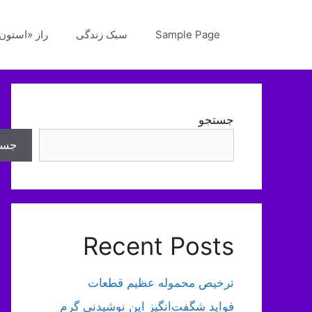
رش
ه
Sample Page
سبک زندگی
راز «استون‌
حتوا
جستجو
جست
Recent Posts
ترخیص محموله عظیم قطعات
فواید شگفت‌انگیز این نوشیدنی گرم