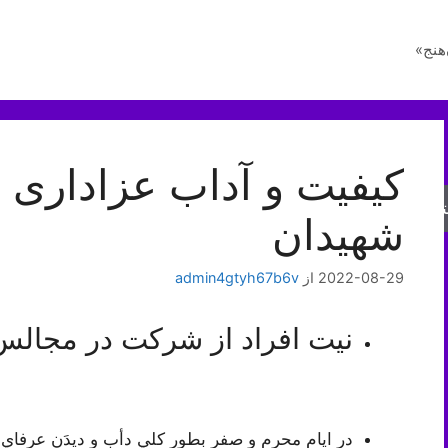
هنج»
کیفیت و آداب عزاداری س
جو
شهیدان
2022-08-29
از
admin4gtyh67b6v
نيت افراد از شركت در مجالس
در ايام محرم و صفر بطور كلي دأب و دیدَن عرفاي الهي