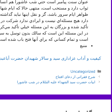
عنوان سنت پيامبر است حتي شب عاشورا هم انسان 
ثواب دارد و مستحب است، منتهی حالا که ایام شهاد
ظواهر ايام سرور باشد، گز و نقل اينها نبايد گذاش
دارد هيچ مسئله‌اي نيست و ايرادي ندارد شركت در 
تأكيد شده و بزرگان به اين مسئله خيلي تأكيد مي‌كردن
در اين مسئله اين است كه سالك بدون توسل به سيد
است و تمام كساني كه براي آنها فتح باب شده اس
منبع
کیفیت و آداب عزاداری سید و سالار شهیدان حضرت أباعبدال
دسته‌ها
Uncategorized
ناوبری
شرح فقراتی از دعای افتتاح
نوشته‌ها
ابيات‌ حضرت‌ سيد الشهداء عليه‌ السّلام‌ در شب‌ عاشورا