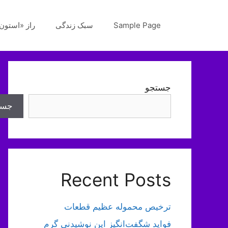
رش
ه
Sample Page
سبک زندگی
راز «استون‌
حتوا
جستجو
جست
Recent Posts
ترخیص محموله عظیم قطعات
فواید شگفت‌انگیز این نوشیدنی گرم