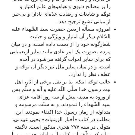
را بر مصالح دنیوی و هیاهوهای عالم اعتبار و
توهّم و شایعات و رضایت عدّه‌ای نادان و بی‌خبر
از مبانی تشیع ترجیح دهد.
امروزه مسأله اربعین حضرت سید الشّهداء علیه
السّلام دیگر آن امتیاز و ویژگی و حیثیت
شعارگونه خود را از دست داده است، و در میان
مردم بصورت یک امر عادی مانند سایر اربعینیاتی
که برای سایر اموات گرفته می‌شود در آمده
است، و در میان سایر ملل نیز دیگر آن توجّه و
عطف نظر را ندارد.
جالب توجّه اینکه: بنا بر نقل برخی از آثار، اهل
بیت رسول خدا صلّی اللَه علیه و آله و سلّم پس
از ورود به مدینه بیش از سه روز اقامه عزای
سید الشّهداء را ننمودند، و به سنّت مرسومه و
متداوله از زمان رسول خدا اکتفاء نمودند. این
مطلب در کتاب «أخبار الزینبیات» یحیی عبیدلی،‌
متوفّی در سنه ٢٧٧ هجری مذکور است. ناگفته
نماند که مؤلّف این کتاب از سادات حسینی، و با