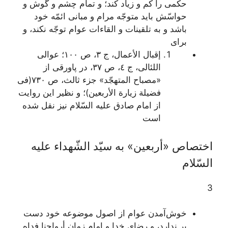
حکمی را کم و زیاد کند؛ و تمام چشم و گوش و
حواسّش باید متوجّه مرام و مبانی ائمّه خود
باشد و به تلقینات و القاءات عوام توجّه نکند، و
برای
إقبال الأعمال، ج ٣، ص ١٠٠؛ عوالی
اللئالی، ج ٤‌، ص ٣٧، در پاورقی از
«مصباح المتهجّد» جزء ثالث، ص ٧٣٠(فی
فضیلة زیارة الأربعین)؛ و نظیر این روایت
از امام صادق علیه السّلام نیز نقل شده
است
اختصاص «أربعين» به سيّد الشّهداء عليه
السّلام
3
خوش‌آمدن عوام از اصول موضوعه خود دست
بر ندارد، و رضای خدا و امام زمان أرواحنا فداه