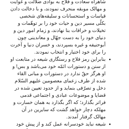
شاهراه سعادت و فلاح به بوادی ضلالت و غوایت
و مهالک موبقه منحرف نمودند، و با دخالت دادن
قیاسات و استحسانات و سلیقه‌های شخصی
بکلّی مسیر دین و حیات خود را بر توهّمات و
تخیلات و خرافات بنا نهادند، و زمام امور دین و
دنیای خود را به دست جهّال و معاندینی چون
أبوحنیفه و غیره بسپردند، و خسران دنیا و آخرت
را برای خود اختیار و انتخاب نمودند.
بنابراین رمز فلاح و رستگاری شیعه در متابعت او
از سنن و دستورات ائمّه خود می‌باشد و بس! و
او هرگز حقّ ندارد در دستورات و مبانی القاء
شده از طرف زعمای معصومین علیهم‌ السّلام
دخل و تصرّفی بنماید و از حدود تعیین شده در
قضایا و موضوعات عبادی و اجتماعی قدمی
فراتر بگذارد؛ که اگر بگذارد به همان خسارت و
مهلکه دچار خواهد گشت که سایرین در آن
مهالک گرفتار آمدند.
شیعه نباید خودسرانه عمل کند و از پیش خود