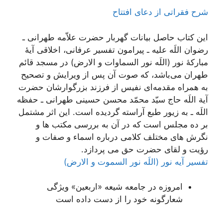
شرح فقراتی از دعای افتتاح
این کتاب حاصل بیانات گهربار حضرت علاّمه طهرانی ـ
رضوان اللَه علیه ـ پیرامون تفسیر عرفانی، اخلاقی آیۀ
مبارکۀ نور (اللَه نور السماوات و الارض) در مسجد قائم
طهران می‌باشد، که صوت آن پس از ویرایش و تصحیح
به همراه مقدمه‌ای نفیس از فرزند بزرگوارشان حضرت
آیة اللَه حاج سیّد محمّد محسن حسینی طهرانی ـ حفظه
اللَه ـ به زیور طبع آراسته گردیده است. این اثر مشتمل
بر ده مجلس است که در آن به بررسی مکتب ها و
نگرش های مختلف کلامی درباره اسماء و صفات و
رؤیت و لقای حضرت حق می پردازد.
تفسیر آیه نور (اللَه نور السموت و الارض)
امروزه در جامعه شیعه «اربعین» ویژگی
شعارگونه خود را از دست داده است