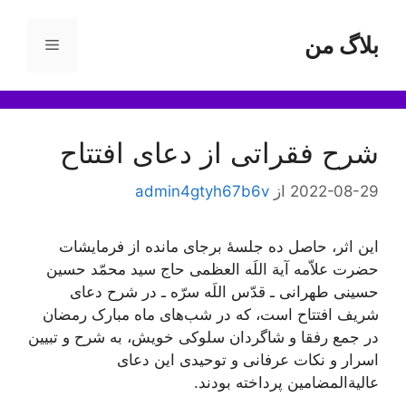
رش
ه
بلاگ من
فهرست
حتوا
شرح فقراتی از دعای افتتاح
2022-08-29
از
admin4gtyh67b6v
این اثر، حاصل ده جلسۀ برجای مانده از فرمایشات
حضرت علاّمه آیة اللَه العظمی حاج سید محمّد حسین
حسینی طهرانی ـ قدّس اللَه سرّه ـ در شرح دعای
شریف افتتاح است، که در شب‌های ماه مبارک رمضان
در جمع رفقا و شاگردان سلوکی خویش، به شرح و تبیین
اسرار و نکات عرفانی و توحیدی این دعای
عالیة‌المضامین پرداخته بودند.