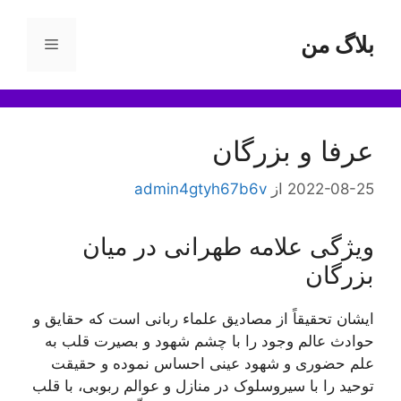
رش
ه
بلاگ من
فهرست
حتوا
عرفا و بزرگان
2022-08-25
از
admin4gtyh67b6v
ویژگی علامه طهرانی در میان
بزرگان
ایشان تحقيقاً از مصاديق علماء ربانی است كه حقایق و
حوادث عالم وجود را با چشم شهود و بصيرت قلب به
علم حضورى و شهود عينى احساس نموده و حقيقت
توحيد را با سیروسلوک در منازل و عوالم ربوبى، با قلب