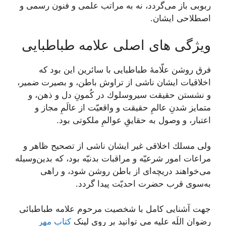
ربوبى باز می‌‏گردد، نه به مراتب علمى و فنون رسمى و
اصطلاحى ايشان.
ویژگی های اصلی علامه طباطبایی
فرق روشن علّامۀ طباطبایى با سائرين اين بود كه
اخلاقيات ايشان ناشى از تراوش باطن، و بصيرت ضمير،
و نشستن حقيقت سيروسلوك در كُمونِ دل و ذهن، و
متمايز شدنِ عالمِ حقيقت و واقعيّت از عالَمِ مجاز و
اعتبار، و وصول به حقایقِ عوالمِ ملكوتى بود.
ولى مسلك اخلاقى غير ايشان ناشى از تصحيح ظاهر و
مراعات امور شرعيّه و مراقبات بدنيّه بود، كه بدين‌وسيله
می‌‏خواهند دريچه‌‏اى از باطن روشن شود، و راهى
به‌سوى قرب حضرت احديّت پيدا گردد.
جهت آشنایی کامل با شخصیت مرحوم علامه طباطبائی
رضوان اللَه علیه می توانید بر روی لینک
کتاب مهر