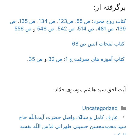
برگرفته از:
کتاب روح مجرد: ص 55
،
ص123
،
ص 134
،
ص 135
،
ص
139
،
ص 481
،
ص 514
،
ص 542
،
ص 546
و
ص 556
کتاب نفحات انس ص 68
کتاب آموزه های معرفت ج 1: ص 32
و
ص 35
.
آیت‌الحق سید هاشم موسوی حدّاد
دسته‌ها
Uncategorized
ناوبری
عارف کامل و سالک واصل حضرت آیت‌اللَه حاج
نوشته‌ها
سید محمدمحسن حسینی طهرانی قدّس اللَه نفسه