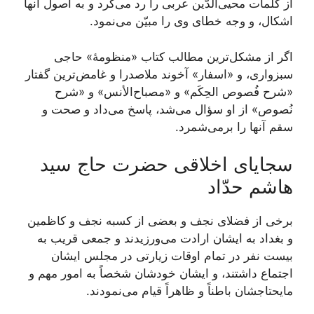
از کلمات محیی‌الدّین عربی را رد می‌کرد و به اصول آنها
اشکال، و وجه خطای وی را مبیّن می‌نمود.
اگر از مشکل‌ترین مطالب کتاب «منظومۀ» حاجی
سبزواری، و «اسفار» آخوند ملاصدرا و غامض‌ترین گفتار
«شرح فُصوص الحِکَم» و «مصباح‌الأنس» و «شرح
نُصوص» از او سؤال می‌شد، پاسخ می‌داد و صحت و
سقم آنها را برمی‌شمرد.
سجایای اخلاقی حضرت حاج سید
هاشم حدّاد
برخی از فضلای نجف و بعضی از کسبه نجف و کاظمین
و بغداد به ایشان ارادت می‌ورزیدند و جمعی قریب به
بیست نفر در تمام اوقات زیارتی در مجلس ایشان
اجتماع داشتند، و ایشان خودشان شخصاً به امور مهم و
مایحتاجشان باطناً و ظاهراً قیام می‌نمودند.