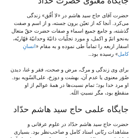
جایگاه معنوی حضرت حدّاد
حضرت آقاى حاج سيد هاشم در «لا اُفُق» زندگى
می‌کرد. آنجا كه از تعيّن برون جسته، و از اسم و صفت
گذشته، و جامع جميع اسماء و صفات حضرت حقّ متعال
به‌نحو اتمّ و اكمل، و مورد تجلّيات ذاتيّۀ وحدانيّۀ قهّاريّه،
اسفار اربعه را تماماً طی نموده و به مقام «
انسانِ
کامل
» رسیده بود..
برای وی زندگی و مرگ، مرض و صحت، فقر و غنا، دیدن
صُوَر معنوی یا عدم آن، بهشت و دوزخ، علی‌السّویه بود.
او مرد خدا بود؛ تمام نسبت‌ها در همۀ عوالم از او
منقطع بود، مگر نسبتِ اللَه.
جایگاه علمی حاج سید هاشم حدّاد
حضرت حاج سید هاشم حدّاد در علوم عرفانی و
مشاهدات ربّانی استاد کامل و صاحب‌نظر بود. بسیاری