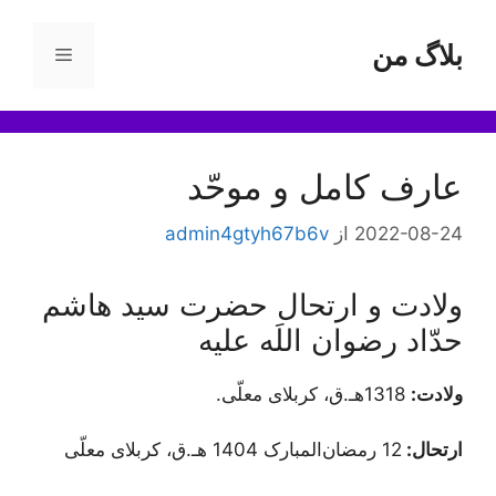
رش
ه
بلاگ من
فهرست
حتوا
عارف کامل و موحّد
2022-08-24
از
admin4gtyh67b6v
ولادت و ارتحال حضرت سید هاشم
حدّاد رضوان اللَه علیه
ولادت:
1318هـ.ق، کربلای معلّی.
ارتحال:
12 رمضان‌المبارک 1404 هـ.ق، کربلای معلّی