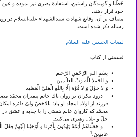
خُطَبا و گویندگانِ راستین، استفادۀ بصری نیز نموده و ع
خود قرار دهند.
مضاف بر آن، وقایع شهادت سیدالشهداء علیه‌السلام در روز عا
رساله ذکر شده است.
لمعات الحسین علیه السلام
قسمتی از کتاب
بِسْمِ اللَهِ الرَّحْمَنِ الرَّحیم‌
وَ الحَمدُ للَّهِ رَبِّ العالَمینَ‌
وَ لا حَوْلَ وَ لا قُوَّة إلّا بِاللَهِ الْعَلىِّ الْعَظیم‌
درود بیكران بر روان پاك خاتم پیمبران محمّد مصط
فرزند از اولاد امجاد او باد؛ بالاخصّ ولىّ دائره ا
محمّد كه كاروان عالم هستى را با جذبه و عشق در
جلّ و علا ـ رهبرى مى‌كنند.
وَ جَعَلْناهُمْ أَئِمَّةً يَهْدُونَ بِأَمْرِنا وَ أَوْحَيْنا إِلَيْهِمْ فِعْل
1
عابِدِينَ
.