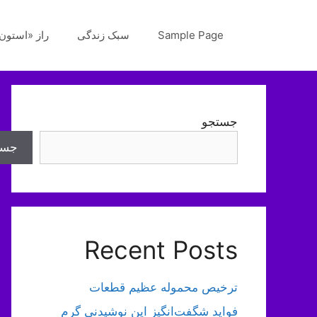
رش
ه
Sample Page
سبک زندگی
راز «استون‌
حتوا
جستجو
جست
Recent Posts
ترخیص محموله عظیم قطعات
فواید شگفت‌انگیز این نوشیدنی گرم