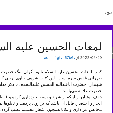
هنج»
لمعات الحسین علیه الس
جو
2022-06-29
از
admin4gtyh67b6v
کتاب لمعات الحسین علیه السلام تالیف گران‌سنگ حضرت ع
طهرانی قدس سره است. این کتاب شریف حاوی برخی کلمات و
شهیدان، حضرت اباعبدالله الحسین علیه‌السلام، با ذکر مدار
حضرت علامه می‌باشد.
هدف ایشان از اینکه از شرح و بسط خودداری کرده و فقط ب
ايجاز و اختصار، قابل آن باشد كه بر روى پرده‏‌ها و تابلو
مجالس عزاداری و تکایا همچون اشعار محتشم نصب گردد، ت