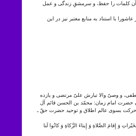
ین آن کلمات را حفظ، و سرمشقِ زندگی و عمل
شورا با استناد به منابع معتبر نیز در این
فى، و وصىّ والا تبارش علىّ مرتضى و یازده
مكان حضرت امام زمان: محمّد بن الحسن قائم آل
 حركت بسوى عالم اطلاق و توحید حضرت حقّ ـ
َ الْخَيْراتِ وَ إِقامَ الصَّلاةِ وَ إِيتاءَ الزَّكاةِ وَ كانُوا لَنا