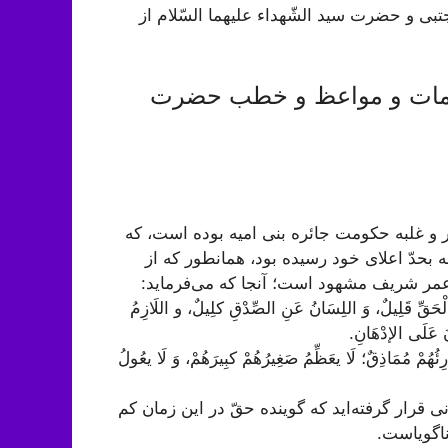
 و حضرت سید الشّهداء علیهما السّلام از
 کلمات و مواعظ و خطب حضرت
 و غلبه حكومت جائره بنى امیه بوده است، كه
 بحدّ اعلاى خود رسیده بود، همانطور كه از
 عمر شریف مشهود است؛ آنجا كه مى‌فرماید:
لْحَقِّ قَلِیلٌ، وَ اللِسَانُ عَنِ الصِّدْقِ کلِیلٌ، و اللَازِمُ
َ عَلَى الإدْهَانِ.
رِئُهُمْ مُمَاذِقٌ؛ لَا یعَظِّمُ صَغِیرُهُمْ کبِیرَهُمْ، وَ لَا یعُولُ
قرار گرفته‌اید كه گوینده حقّ در این زمان كم
ناگویاست.