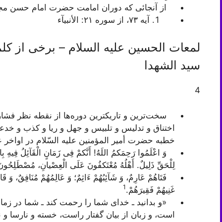
از آنجائى كه دوران امامت حضرت امام حسن مجتبى
آيه ٧٣، از سوره ٢١: الأنبيآء
لمعات الحسین علیه السلام – برخی از
سید الشهدا
4
سخت‌ترین و تاریكترین دوره‌ها از نقطه نظر فشار
اختناق و تدلیس و تلبیس و جهل و ریا و كذب و خدعه
خطبه حضرت أمیر المؤمنین علیه السّلام در اواخر
وَ اعْلَمُوا رَحِمَکمُ اللَهُ! أَنَّکمْ فِى زَمَانٍ الْقَآئِلُ فِیهِ بِا
لِلْحَقِّ ذَلِیلٌ. أَهْلُهُ مُعْتَکفُونَ عَلَى الْعِصْیانِ، مُصْطَلِحُون
فَتَاهُمْ عَارِمٌ، وَ شَآئِبُهُمْ ءَاثِمٌ؛ وَ عَالِمُهُمْ مُنَافِقٌ، وَ قَا
1
غَنِیهُمْ فَقِیرَهُمْ.
«و بدانید ـ خداى شما را رحمت كند ـ شما در زمانى 
است، و زبان از بیان گفتار راست، خسته و نارسا و 