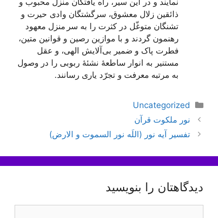
نمایند و در این سیر، راه یافتگان منزل محبوب و
ذائقین زلال معشوق، سرگشتگان وادی حیرت و
تشنگان متوغّل در کثرت را به سر منزل معهود
رهنمون گردند و با موازین رصین و قوانین متین،
فطرت پاک و ضمیر بی‌آلایش الهی، و عقل
مستنیر به انوار ساطعۀ نشئۀ ربوبی را در وصول
به مرتبه معرفت و تجرّد یاری رسانند.
دسته‌ها
Uncategorized
ناوبری
نور ملکوت قرآن
نوشته‌ها
تفسیر آیه نور (اللَه نور السموت و الارض)
دیدگاهتان را بنویسید
دیدگاه