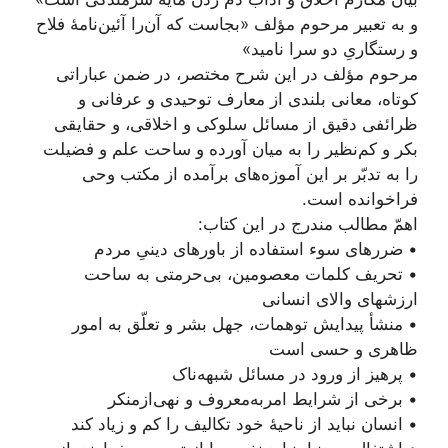
و به تعبیر مرحوم مؤلف «بجاست که آن‌را آئین‌نامۀ فلاح
و رستگاریِ دو سرا نامید»
مرحوم مؤلف در این شرح مختصر، در ضمن عباراتی
کوتاه، معانی بلندی از معارف توحیدی و عرفانی و
ظرائفی دقیق از مسائل سلوکی و اخلاقی، و حقایقی
بکر و کم‌نظیر را به میان آورده و ساحت علم و فضیلت
را به تدبّر بر این آموزه‌های برآمده از مکتب وحی
فراخوانده است.
اهمّ مطالب مندرج در این کتاب:
• ضررهای سوء استفاده از باورهای دینیِ مردم
• تحریف کلمات معصومین، بی‌حرمتی به ساحت
ارزشهای والای انسانی
• منشأ پیدایش توهمات، جهل بشر و تعلّق به امور
ظاهری و حسی است
• پرهیز از ورود در مسائل شبهه‌ناک
• برخی از شرایط امر‌به‌معروف و نهی‌از‌منکر
• انسان نباید از ناحیۀ خود تکالیف را کم و زیاد کند