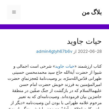
رش
ه
بلاگ من
فهرست
حتوا
حیات جاوید
2022-06-28
از
admin4gtyh67b6v
کتاب ارزشمند «
حیات جاوید
» شرحی است اجمالی و
شیوا از حضرت آیة‌الله حاج سید محمدمحسن حسینی
طهرانی قدّس‌الله‌سرّه، بر وصیت‌نامۀ مُعجز‌نمایِ حضرت
امیرالمؤمنین به فرزند خویش حضرت امام حسن
علیهما‌السلام که در بازگشت از جنگ صفّین در منطقۀ
حاضرَین بیان فرموده‌اند. وصیت‌نامه‌ای که به تعبیر
مرحوم علامه طهرانی با بودن این وصیت‌نامه «دیگر از
بیان مکارم اخلاق و آدابْ دم زدن مایۀ شرمندگی است»