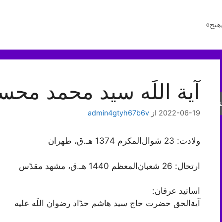
هنج»
آیة اللَه سید محمد مح
جو
2022-06-19
از
admin4gtyh67b6v
ولادت: 23 شوال‌المکرم 1374 هـ.ق، طهران
ارتحال: 26 شعبان‌المعظم 1440 هـ.ق، مشهد مقدّس
اساتید عرفان:
آیةالحق حضرت حاج سید هاشم حدّاد رضوان اللَه علیه