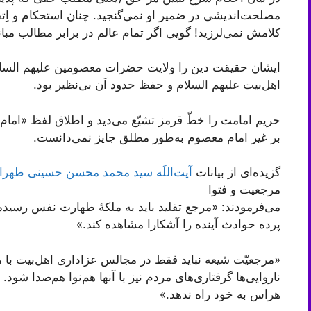
مصلحت‌اندیشی در ضمیر او نمی‌گنجید. چنان استحکام و اِتقا
کلامش نمی‌لرزید! گویی اگر تمام عالم در برابر مطالب مبانى 
ایشان حقیقت دین را ولایت حضرات معصومین علیهم السلام
اهل‌بیت علیهم السلام و حفظ حدود آن بی‌نظیر بود.
حریم امامت را خطّ قرمز تشیّع می‌دید و اطلاق لفظ «امام»
بر غیر امام معصوم به‌طور مطلق جایز نمی‌دانست.
گزیده‌ای از بیانات
آیت‌اللَه سید محمد محسن حسینی طهرا
مرجعیت و فتوا
می‌فرمودند: «مرجع تقلید باید به ملکۀ طهارت نفس رسید
پرده حوادث آینده را آشکارا مشاهده کند.»
«مرجعیّت شیعه نباید فقط در مجالس عزاداری اهل‌بیت با مردم
ناروایی‌ها گرفتاری‌های مردم نیز با آنها هم‌نوا هم‌صدا شود. 
هراس به خود راه ندهد.»