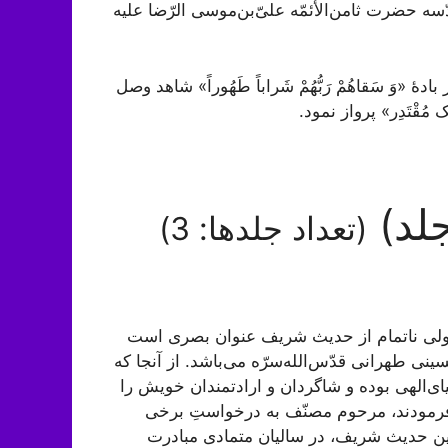
ی قمری در عتبۀ مقدّسه حضرت ثامن‌الأئمّه علىّ‌بن‌موسى الرّضا علیه
 سَقاهُمْ رَبُّهُمْ شَراباً طَهُوراً» شاهد وصل
مُقْتَدِر» پرواز نمود.
(تعداد جلدها: 3)
ی ناتمام از حدیث شریف عنوان بصری است
 طهرانی قدّس‌الله‌سرّه می‌باشد. از آنجا که
ای‌الهی بوده و شاگردان و ارادتمندان خویش را
فرمودند، مرحوم مصنّف به درخواستِ برخی
ین حدیث شریف، در سالیان متمادی مبادرت