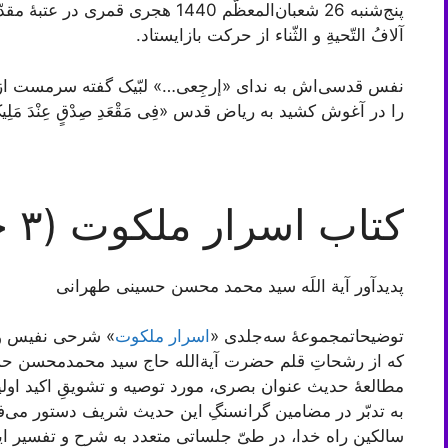
پنج‌شنبه 26 شعبان‌المعظّم 1440 هجر
آلافُ التّحیةِ و الثّناء از حرکت بازایستاد.
نفس قدسی‌اش به نداى «إرجِعی…» لبّیک گفته سرمست از بادۀ «وَ
را در آغوش کشید به ریاض قدس «فِی مَقْعَدِ صِدْقٍ عِنْدَ مَلِیک 
کتاب اسرار ملکوت (۳ جلد)
پدیدآور آیة اللَه سید محمد محسن حسینی طهرانی
توضیحاتمجموعۀ سه‌جلدی «
اسرار ملکوت
» شرحی نفیس ول
که از رشحاتِ قلم حضرت آیة‌الله حاج سید محمدمحسن حسینی
مطالعۀ حدیث عنوان بصری، مورد توصیه و تشویقِ اکید اولی
به تدبّر در مضامین گرانسنگِ این حدیث شریف دستور می‌
سالکین راه خدا، در طیّ جلساتی متعدد به شرح و تفسیر ا