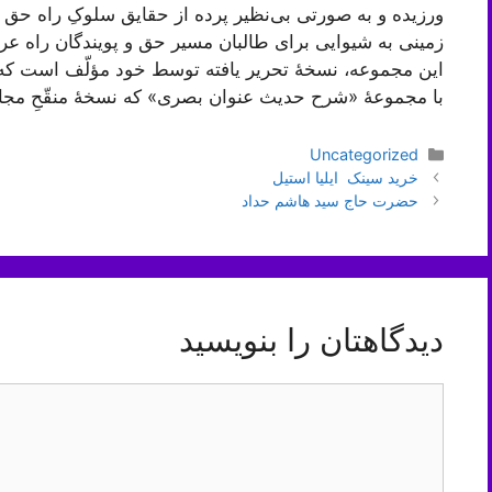
ورزیده و به صورتی بی‌نظیر پرده از حقایق سلوکِ راه حق 
زمینی به شیوایی برای طالبان مسیر حق و پویندگان راه عر
این مجموعه، نسخۀ تحریر یافته توسط خود مؤلّف است که مست
با مجموعۀ «شرح حدیث عنوان بصری» که نسخۀ منقّحِ مجا
دسته‌ها
Uncategorized
ناوبری
خرید سینک ایلیا استیل
نوشته‌ها
حضرت حاج سید هاشم حداد
دیدگاهتان را بنویسید
دیدگاه