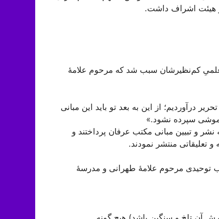
 و هیئت اشراف داشت.
لمیِ کم‌نظیرشان سبب شد که مرحوم علامۀ
ير درآورديم؛ از اين به بعد تو باید اين مبانى
راموشى سپرده نشود.»
 نشر و تبیین مبانی مکتب عرفان پرداختند و
و تعلیقاتی منتشر نمودند.
مکتب توحیدی مرحوم علامۀ طهرانی و مدرسۀ
رش آن تلخ و سنگین باشد) هیچ گونه