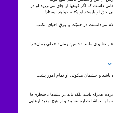
نی داشت که اگر کوه‏ها از جاى می‌لرزید او در
حقّ او بایستد او یک‏تنه خواهد ایستاد!
 می‌دانست در حمیّت و عِرقِ احیای مکتب
 و تعابیری مانند «حسینِ زمان» «علیِ زمان» را
نی
ه باشد و چشمان ملکوتى او تمام امور پشت
 همراه باشد بلکه باید در فتنه‌ها ناهنجاری‌ها
تنها به تماشا نظاره ننشیند و از هیچ تهدید ارعابی