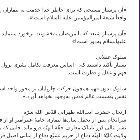
«آن پرستار مسیحى که براى خاطر خدا خدمت به بیماران را 
واقعاً شیعۀ امیرالمؤمنین علیه ‏السلام است!»
«آن پرستار شیعه که با مریضان به‌خشونت برخورد مى‏نماید و
علیه‏السلام به‌دور است!»
سلوک عقلانی
بسیار تأکید داشتند که: «اساس معرفت تکامل بشری نزول ادی
فهم و عقل و فطرت است.
سلوک بدون فهم همچون حرکت چارپایان بر محور واحد است! و
نفس به‌سمت عالم قدس به‌وجود نخواهد آورد.»
ارتحال حضرت آیت‌اللَه طهرانی قدّس اللَه سرّه
سرانجام پس از تحمل سال‌ها بیماری خامۀ عنبرآمیز او از ف
نشر لئالی دُرَرِ تابناک معارف حقّۀ الهیّه فرو ماند. قلبی ک
ولایت کلیّۀ الهیّه دفاع از حریم تشیّع دفاع از مبانى اصیل 