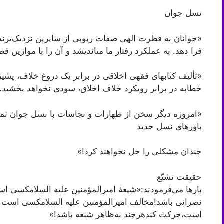
نسل جوان
«جوانان به فطرت الهی صفات ربوبی از سایرین نزدیک‌ترند.
فرا دهد. به عملکرد رفتار ما مى‏اندیشد و آن را با موازی
«تألیف کتاب‏هاى فقهى اخلاقى در برابر یک دروغ خلاف، پش
خطابه در برابر رویکرد خلاف اخلاق، سودى نخواهد بخشید.
«امروزه دیگر سخن از طهارات و نجاسات با نسل جوان ثمرى
باورهاى نسل جدید
چندان مشکلى را حل نخواهند کرد!»
حقیقت تشیّع
بارها می‌فرمودند:«شیعۀ امیرالمؤمنین علیه السلامکسی اس
نصرانی باشد!مخالف امیرالمؤمنین علیه السلامکسی است 
است،حرکت کندهرچند به‌ظاهر شیعه باشد!»