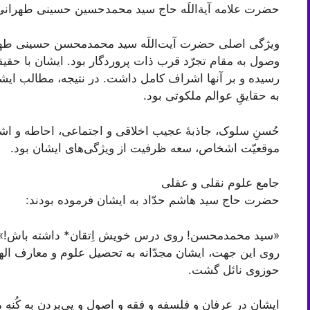
حضرت علامه آیةاللَه حاج سید محمدحسین حسینی طهرانی ق
ویژگی اصلی حضرت آیت‌اللَه سید محمدمحسن حسینی طهران
وصول به مقام تجرّد قرب ذات پروردگار بود. ایشان با حقی
رسیده و بر آنها اشراف کامل داشت. در نتیجه، مطالب‏ ا
به حقایقِ عوالم ملکوتى بود.
حُسنِ سلوک، جاذبۀ عجیب اخلاقی و اجتماعی، احاطه و اشر
موقعیّت اشخاص، سعه ظرفيت از ویژگی‌های ایشان بود.
جامع علوم نقلی و عقلی
حضرت حاج سید هاشم حدّاد به ایشان فرموده بودند:
«سید محمدمحسن! روی درس خویش اِتقان* داشته باش!»
روی این جهت، ایشان مجدّانه به تحصیل علوم و معارف الهی
حوزوی نائل گشت.
ایشان در عرفان و فلسفه و فقه و اصول و پى‌‌بردن به کُنهِ