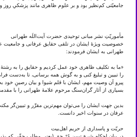
جامعیّتی کم‌نظیر بود و بر علوم ظاهری مانند پزشکیِ روز
مأموریّتِ نشر مبانی توحیدی حضرت آیت‌اللَه طهرانی
خصوصیت ویژۀ ایشان در تلقی حقایق عرفانی و جامعیت ع
طهرانی به ایشان فرمودند:
«ما به تكليف ظاهری خود عمل كرديم و حقايق را به رشتۀ تحر
را تبیین و تبليغ كنى و به گوش همه برسانى، تا به‌دست ف
پیرو آن وصیت مهم، ایشان با قلم شیوا و بیان رصینِ خود به
بسیاری از آثار گران‌سنگ مرحوم علامۀ طهرانی را با مقدمه 
بدین جهت ایشان را می‌توان مهم‌ترین مقرِّر و تبیین‌گر 
عرفان در سنوات اخیر دانست.
حریّت و پاسداری از حریم اهل‌بیت
در بیان احکام شرع تبیین مُرّ حق (یعنی مطلب حقّی که پذی