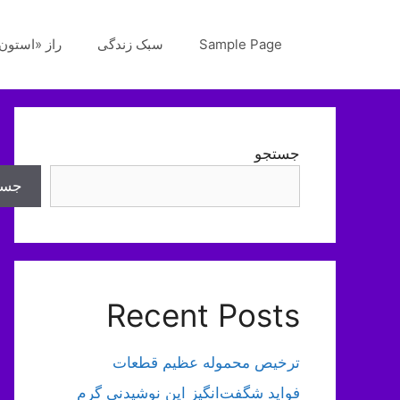
رش
ه
Sample Page
سبک زندگی
راز «استون‌
حتوا
جستجو
جست
Recent Posts
ترخیص محموله عظیم قطعات
فواید شگفت‌انگیز این نوشیدنی گرم