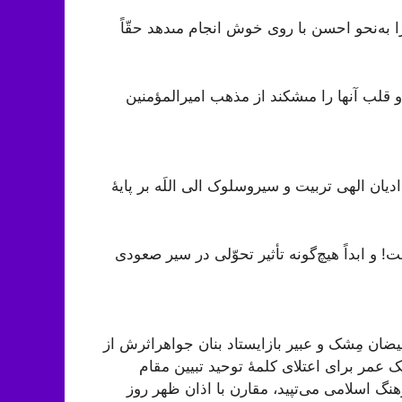
به‌نحو احسن با روى خوش انجام مى‏دهد حقّاً
 قلب آنها را مى‏شکند از مذهب امیرالمؤمنین
ان الهی تربیت و سیروسلوک الی اللَه بر پایۀ
 ابداً هیچ‌گونه تأثیر تحوّلی در سیر صعودی
یضان مِشک و عبیر بازایستاد بنان جواهراثرش از
ه یک عمر برای اعتلای کلمۀ توحید تبیین مقام
فرهنگ اسلامى می‌تپید، مقارن با اذان ظهر روز