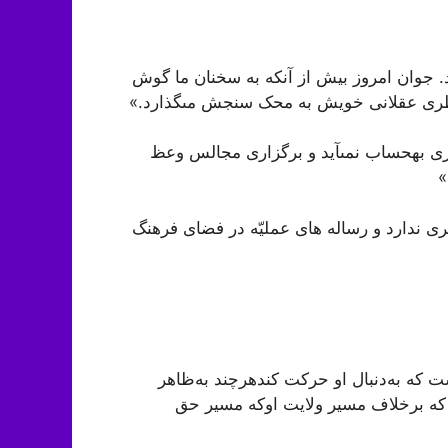
 جوان‏ امروز بیش از آنکه به سخنان ما گوش
ن فطرى عقلانى خویش به محک سنجش مى‏گذارد.»
یزى به‏حساب نمى‏آید و برگزارى مجالس وعظ
»
 ندارد و رساله ‏هاى عملیّه در فضاى فرهنگ
ت که به‌دنبال او حرکت کندهرچند به‌ظاهر
که برخلاف مسیر ولایت اوکه مسیر حق