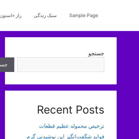
رش
ه
Sample Page
سبک زندگی
راز «استون‌
حتوا
جستجو
جست
Recent Posts
ترخیص محموله عظیم قطعات
فواید شگفت‌انگیز این نوشیدنی گرم