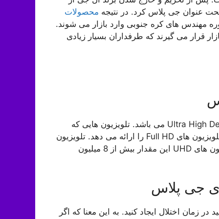
تحت عنوان جی پلاس کرد. در نتیجه
محصولات
ه مهندس های کره جنوبی وارد بازار می شوند.
ار قرار می گیرند که طرفداران بسیار زیادی
کیفیت تصاویر در تلویزیون های جی پلاس UHD یا Ultra High Definition می باشد. تلویزیون هایی که
دارای کیفیت UHD هستند، تصاویری با رزولوشنی 4 برابر تلویزیون های Full HD را ارائه می دهد. تلویزیون
های Full HD توانایی نمایش 2 میلیون پیکسل رنگ و تلویزیون های UHD این مقدار بیش از 8 میلیون
می توانید در زمان اختلال ایجاد کنید. به این معنا که اگر