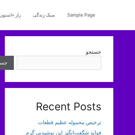
رش
ه
Sample Page
سبک زندگی
راز «استون‌
حتوا
جستجو
جست
Recent Posts
ترخیص محموله عظیم قطعات
فواید شگفت‌انگیز این نوشیدنی گرم