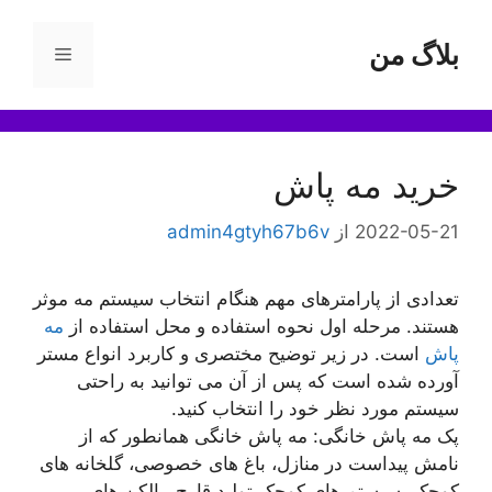
رش
ه
بلاگ من
فهرست
حتوا
خرید مه پاش
2022-05-21
از
admin4gtyh67b6v
تعدادی از پارامترهای مهم هنگام انتخاب سیستم مه موثر
هستند. مرحله اول نحوه استفاده و محل استفاده از
مه
پاش
است. در زیر توضیح مختصری و کاربرد انواع مستر
آورده شده است که پس از آن می توانید به راحتی
سیستم مورد نظر خود را انتخاب کنید.
پک مه پاش خانگی: مه پاش خانگی همانطور که از
نامش پیداست در منازل، باغ های خصوصی، گلخانه های
کوچک، سیستم های کوچک تولید قارچ، بالکن های