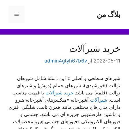
رش
ه
بلاگ من
فهرست
حتوا
خرید شیرآلات
2022-05-11
از
admin4gtyh67b6v
شیرهای سطحی و اصلی » این دسته شامل شیرهای
توالت (خورشیدی)، شیرهای حمام (دوش) و شیرهای
توالت (قلمه) می باشد
خرید شیرآلات
با قیمت مناسب
است.
شیرآلات
آشپزخانه »میکسرهای آشپزخانه هیرو
دارای مدل های مختلفی مانند همزن ثابت، شلنگی، فنری
و ماشین ظرفشویی جزیره ای می باشد. چشمی و
فیوزهای الکترونیکی »فیوزهای چشمی هیرو محصولات
الکترونیکی باکیفیت هستند و در رنگ ها و کارکردهای