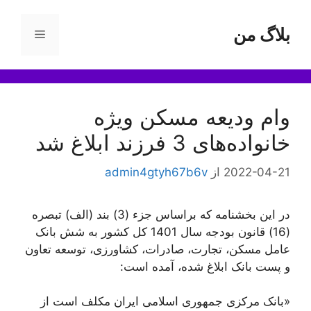
رش
ه
بلاگ من
فهرست
حتوا
وام ودیعه مسکن ویژه
خانواده‌های 3 فرزند ابلاغ شد
2022-04-21
از
admin4gtyh67b6v
در این بخشنامه که براساس جزء (3) بند (الف) تبصره
(16) قانون بودجه سال 1401 کل کشور به شش بانک
عامل مسکن، تجارت، صادرات، کشاورزی، توسعه تعاون
و پست بانک ابلاغ شده، آمده است:
«بانک مرکزی جمهوری اسلامی ایران مکلف است از