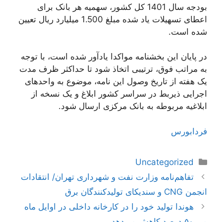
بودجه سال 1401 کل کشور، سهمیه هر بانک برای
اعطای تسهیلات یاد شده مبلغ 1.500 میلیارد ریال تعیین
شده است.
در پایان این بخشنامه مواکدا یادآور شده است، با توجه
به مراتب فوق، ترتیبی اتخاذ شود تا حداکثر ظرف مدت
یک هفته از تاریخ وصول این نامه، موضوع به واحدهای
اجرایی ذیربط در سراسر کشور ابلاغ و یک نسخه از
ابلاغیه مربوطه به بانک مرکزی ارسال شود.‏‏‏‏‏‏‏‏‏‏
فردابورس
دسته‌ها
Uncategorized
ناوبری
تفاهم‌نامه وزارت نفت و شهرداری تهران/ انتقادات
نوشته‌ها
انجمن CNG و سندیکای تولیدکنندگان برق
هوندا تولید خود را در کارخانه داخلی در اوایل ماه
می ۵۰ درصد کاهش می‌دهد.