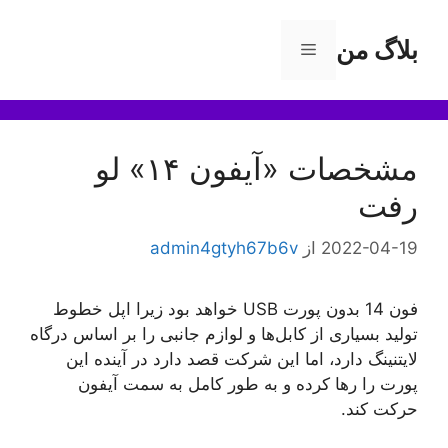
رش
ه
بلاگ من
فهرست
حتوا
مشخصات «آیفون ۱۴» لو
رفت
2022-04-19
از
admin4gtyh67b6v
فون 14 بدون پورت USB خواهد بود زیرا اپل خطوط
تولید بسیاری از کابل‌ها و لوازم جانبی را بر اساس درگاه
لایتنینگ دارد، اما این شرکت قصد دارد در آینده این
پورت را رها کرده و به طور کامل به سمت آیفون
حرکت کند.