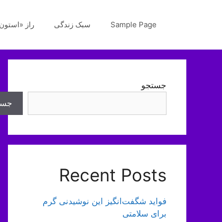
رش
ه
Sample Page
سبک زندگی
راز «استون‌
حتوا
جستجو
جست
Recent Posts
فواید شگفت‌انگیز این نوشیدنی گرم
برای سلامتی