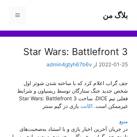
رش
ه
بلاگ من
فهرست
حتوا
Star Wars: Battlefront 3
2022-01-25
از
admin4gtyh67b6v
جف گراب اعلام کرد که با ساخته شدن شوتر اول
شخص جدید جنگ ستارگان توسط ریسپاون و شرایط
فعلی تیم DICE، ساخت Star Wars: Battlefront 3
غیرممکن است.
اکانت
یازی دز گیم سنتر
منبع
در جریان آخرین اخبار بازی و با استناد به‌صحبت‌های
تازه‌ی
جف گراب
، خبرنگار برجسته‌ی صنعت بازی رسما