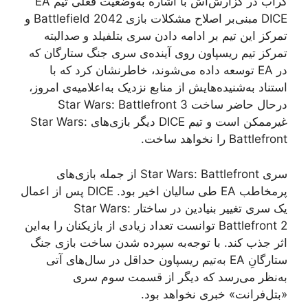
گراب در گزارش‌اش با اشاره‌ به‌وضعیت فعلی تیم EA
DICE مبنی‌بر اصلاح مشکلات بازی Battlefield 2042 و
تمرکز این تیم بر ادامه دادن سری بتلفیلد و صدالبته
تمرکز تیم ریسپاون روی آینده‌ی سری جنگ ستارگان که
در EA توسعه داده می‌شوند، خاطرنشان کرد که با
استناد به‌شنیده‌هایش از منابع نزدیک به‌اعلامیه‌ی امروز،
درحال حاضر ساخت Star Wars: Battlefront 3
غیرممکن است و تیم DICE دیگر بازی‌های Star Wars:
Battlefront را نخواهد ساخت.
سری Star Wars: Battlefront از جمله بازی‌های
پرمخاطب EA طی سالیان اخیر بود. DICE پس از اعمال
یک سری تغییر بنیادین در ساختار Star Wars:
Battlefront 2 توانست تعداد زیادی از بازیکنان را به‌این
اثر جذب کند. با توجه‌به سپرده شدن ساخت بازی جنگ
ستارگانِ EA به‌تیم ریسپاون حداقل در سال‌های آتی
به‌نظر می‌رسد که دیگر از قسمت سوم سری
«بتل‌فرانت» خبری نخواهد بود.