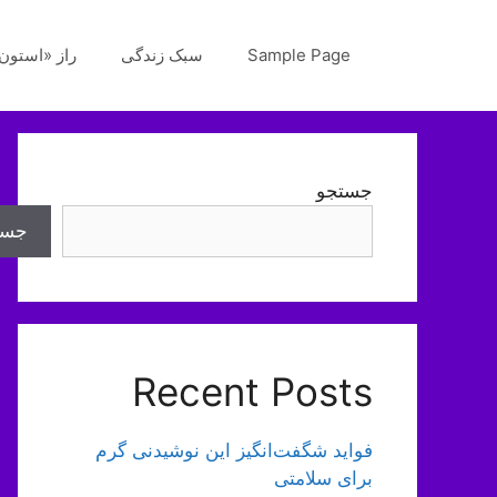
رش
ه
Sample Page
سبک زندگی
راز «استون‌
حتوا
جستجو
جست
Recent Posts
فواید شگفت‌انگیز این نوشیدنی گرم
برای سلامتی