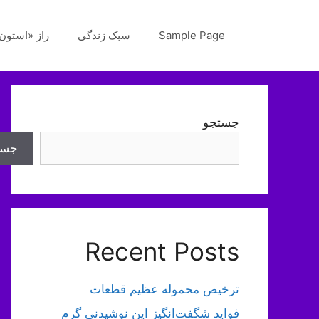
رش
ه
Sample Page
سبک زندگی
راز «استون‌
حتوا
جستجو
جست
Recent Posts
ترخیص محموله عظیم قطعات
فواید شگفت‌انگیز این نوشیدنی گرم