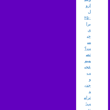
ازو
ل
۲۵۰
برا
ی
چی
س
ت؟
تص
میم
عجی
ب
و
جدی
د
ترام
پ؛
تغیی