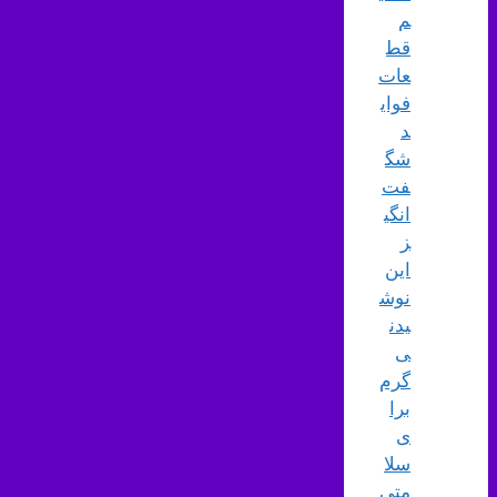
م
قط
عات
فوای
د
شگ
فت‌
انگی
ز
این
نوش
یدن
ی
گرم
برا
ی
سلا
متی