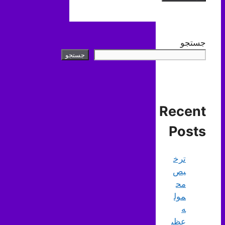
جستجو
جستجو
Recent
Posts
ترخ
یص
مح
مول
ه
عظی