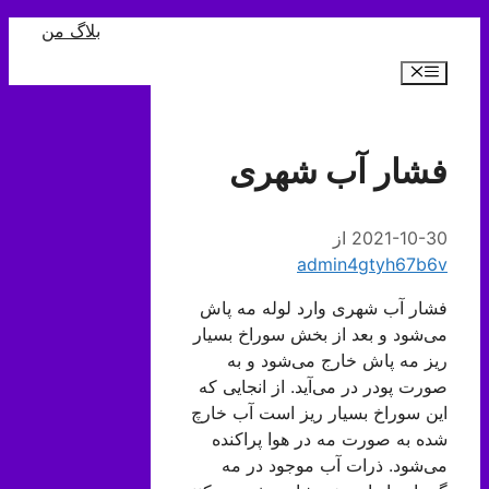
رش
بلاگ من
ه
فهرست
حتوا
فشار آب شهری
2021-10-30
از
admin4gtyh67b6v
فشار آب شهری وارد لوله مه پاش
می‌شود و بعد از بخش سوراخ بسیار
ریز مه پاش خارج می‌شود و به
صورت پودر در می‌آید. از انجایی که
این سوراخ بسیار ریز است آب خارچ
شده به صورت مه در هوا پراکنده
می‌شود. ذرات آب موجود در مه