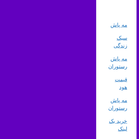
مه پاش
سبک
زندگی
مه پاش
رستوران
قیمت
هود
مه پاش
رستوران
خرید بک
لینک