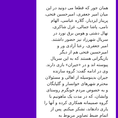
همان جور که قطعا می دونید در این
میان امیر جعفری، امیرحسین فتحی،
پریناز ایزدیار، گلاره عباسی، الهام
نامی، پاشا جمالی، غزل شاکری،
نهال دشتی و هومن برق نورد در
سریال شهرزاد نیز حضور داشتند.
امیر جعفری، رعنا آزادی ور و
امیرحسین فتحی هم از دیگر
بازیگرانی هستند که به این سریال
پیوسته اند و در «جیران» بازی دارند.
وی در ادامه گفت: گروه سازنده
جیران بدینوسیله از اهالی و مسئولان
محترم شهرهای خوانسار و گلپایگان
و به خصوص مردم خونگرم روستای
وانشان، که در مدت یک ماهونیم با
گروه صمیمانه همکاری کرده و آنها را
یاری دادهاند، تشکر میکنم. پس از
اتمام ضبط تصاویر مربوط به