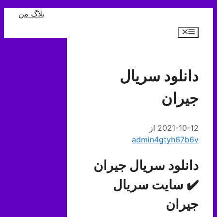
رش
بلاگ من
ه
فهرست
حتوا
دانلود سریال
جیران
2021-10-12
از
admin4gtyh67b6v
دانلود سریال جیران
✔️ سایت سریال
جیران