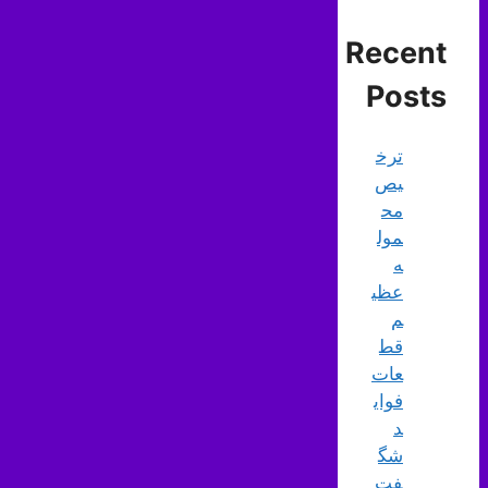
Recent
Posts
ترخ
یص
مح
مول
ه
عظی
م
قط
عات
فوای
د
شگ
فت‌