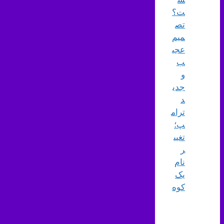
ت؟
تص
میم
عجی
ب
و
جدی
د
ترام
پ؛
تغیی
ر
نام
یک
کوه