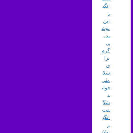
انگی
ز
این
نوش
یدن
ی
گرم
برا
ی
سلا
متی
فوای
د
شگ
فت‌
انگی
ز
اولان