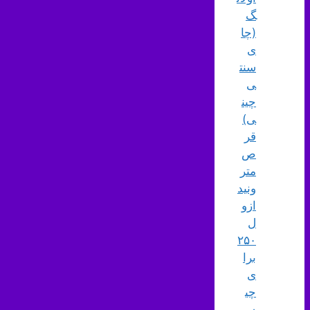
گ
(چا
ی
سنت
ی
چین
ی)
قر
ص
متر
ونید
ازو
ل
۲۵۰
برا
ی
چی
س