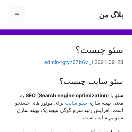
رش
ه
بلاگ من
فهرست
حتوا
سئو چیست؟
2021-09-28
از
admin4gtyh67b6v
سئو سایت چیست؟
سئو
یا
Search engine optimization
(
SEO
) به
معنی بهینه سازی
سئو سایت
برای موتور های جستحو
است، افزایش رتبه سرچ گوگل نتیجه یک بهینه سازی
سئو یم سایت است.