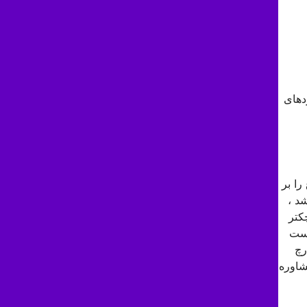
دهای
را بر
د ،
ازلها کوچکتر
وست
یور و قارچ
شاوره