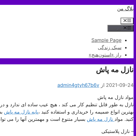
پرش
بلاگ من
به
فهرست
محتوا
فهرست
Sample Page
سبک زندگی
راز «استون‌هنج»
نازل مه پاش
2021-09-24
از
admin4gtyh67b6v
مواد نازل مه پاش
نازل به طور قابل تنظیم کار می کند ، هیچ عیب ساده ای ندارد و در
بهترین انواع ضمیمه را خریداری و استفاده کنید ،
پایه نازل مه پاش
بس
کنید. مواد
نازل مه پاش
بسیار متنوع است و مهمترین آنها را می تو
– نازل پلاستیکی