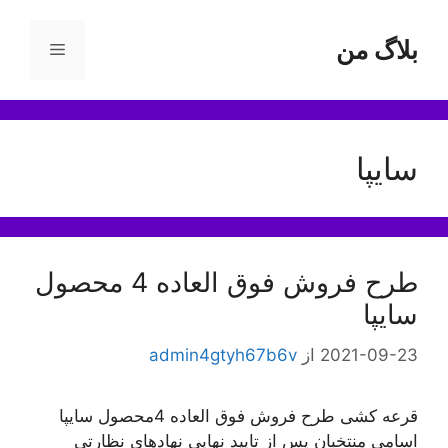
رش
ه
بلاگ من
فهرست
حتوا
سایپا
طرح فروش فوق العاده 4 محصول
سایپا
2021-09-23
از
admin4gtyh67b6v
قرعه کشی طرح فروش فوق العاده 4محصول سایپا
اسامی منتخبان پس از تايید نهایی نهاد‌های نظارتی