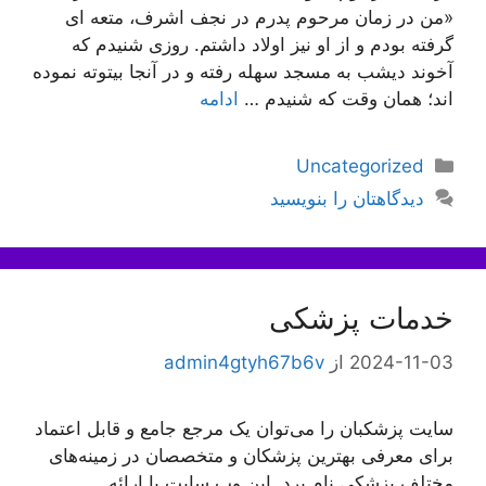
«من در زمان مرحوم پدرم در نجف اشرف، متعه‏ اى
گرفته بودم و از او نيز اولاد داشتم. روزى شنيدم كه
آخوند ديشب به مسجد سهله رفته و در آنجا بيتوته نموده‏
اند؛ همان وقت كه شنيدم …
ادامه
دسته‌ها
Uncategorized
دیدگاهتان را بنویسید
خدمات پزشکی
2024-11-03
از
admin4gtyh67b6v
سایت پزشکبان را می‌توان یک مرجع جامع و قابل اعتماد
برای معرفی بهترین پزشکان و متخصصان در زمینه‌های
مختلف پزشکی نام برد. این وب سایت با ارائه