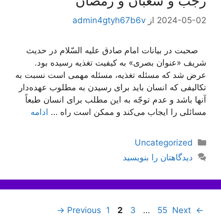
رجب و شعبان و رمضان
2024-05-02
از
admin4gtyh67b6v
صحبت در بیانات امام صادق علیه السّلام در حدیث
شریف «عنوان بصری» به كیفیت تغذیه رسیده بود.
عرض شد كه مسئله تغذیه، مسئله مهمی است نسبت به
تكالیفی كه انسان باید برای رسیدن به مطلوب عهده‌دار
آنها باشد و عدم توجّه به این مطلب برای انسان طبعاً
مسائلی را ایجاب می‌كند و ممكن است راه …
ادامه
دسته‌ها
Uncategorized
دیدگاهتان را بنویسید
ناوبری
Page
Page
Page
Page
→
1
2
3
…
55
Next
Previous
←