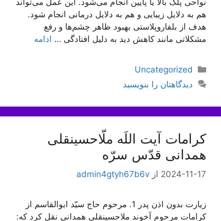
نواحی پلک بالا یا پایین انجام می‌شود. این عمل می‌تواند
هم به دلایل زیبایی و هم به دلایل درمانی انجام شود.
هدف از بلفاروپلاستی بهبود ظاهر چشم‌ها و رفع
مشکلاتی مانند کاهش دید به دلیل افتادگی …
ادامه
دسته‌ها
Uncategorized
دیدگاهتان را بنویسید
کرامات آیت اللَه ملّاحسینقلی
همدانی قدّس سرّه
2024-11-17
از
admin4gtyh67b6v
زیارت بدون اذن پدر 1. مرحوم حاج سيّد ابوالقاسم از
كرامات مرحوم آخوند ملاحسينقلى همدانى نقل كرد كه: